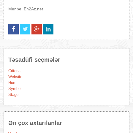
Mənbə: En2Az.net
Təsadüfi seçmələr
Criteria
Website
Hue
Symbol
Stage
Ən çox axtarılanlar