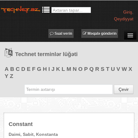
Giriş
,
Qeydiyyat
Sual verin
Məqalə göndərin
SUAL-CAVAB
Technet terminlər lüğəti
TECHNET TV
MƏQALƏLƏR
A
B
C
D
E
F
G
H
I
J
K
L
M
N
O
P
Q
R
S
T
U
V
W
X
Y
Z
İŞ ELANLARI
TƏDBİRLƏR
Çevir
PROQRAMLAR
AVADANLIQLAR
IT LÜĞƏT
Constant
XƏBƏRLƏR
Daimi, Sabit, Konstanta