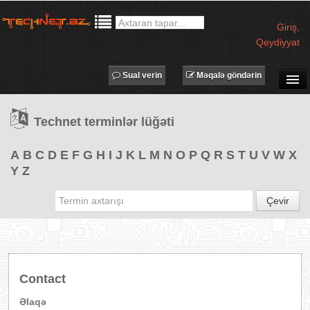
Giriş
,
Qeydiyyat
Sual verin
Məqalə göndərin
SUAL-CAVAB
Technet terminlər lüğəti
TECHNET TV
MƏQALƏLƏR
A
B
C
D
E
F
G
H
I
J
K
L
M
N
O
P
Q
R
S
T
U
V
W
X
Y
Z
İŞ ELANLARI
TƏDBİRLƏR
Çevir
PROQRAMLAR
AVADANLIQLAR
IT LÜĞƏT
Contact
XƏBƏRLƏR
Əlaqə