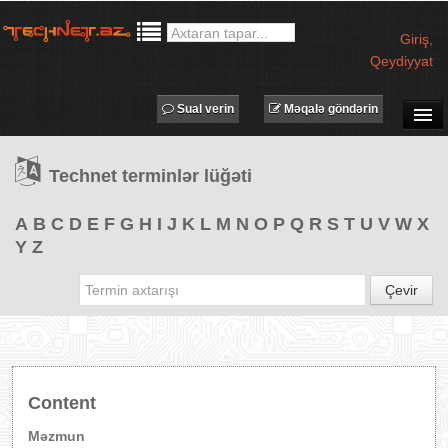
Giriş
,
Qeydiyyat
Sual verin
Məqalə göndərin
SUAL-CAVAB
Technet terminlər lüğəti
TECHNET TV
MƏQALƏLƏR
A
B
C
D
E
F
G
H
I
J
K
L
M
N
O
P
Q
R
S
T
U
V
W
X
Y
Z
İŞ ELANLARI
TƏDBİRLƏR
Çevir
PROQRAMLAR
AVADANLIQLAR
IT LÜĞƏT
Content
XƏBƏRLƏR
Məzmun