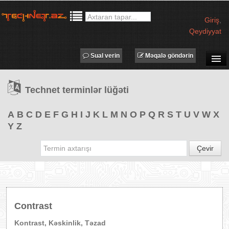
Giriş
,
Qeydiyyat
Sual verin
Məqalə göndərin
SUAL-CAVAB
Technet terminlər lüğəti
TECHNET TV
MƏQALƏLƏR
A
B
C
D
E
F
G
H
I
J
K
L
M
N
O
P
Q
R
S
T
U
V
W
X
Y
Z
İŞ ELANLARI
TƏDBİRLƏR
Çevir
PROQRAMLAR
AVADANLIQLAR
IT LÜĞƏT
Contrast
XƏBƏRLƏR
Kontrast, Kəskinlik, Təzad