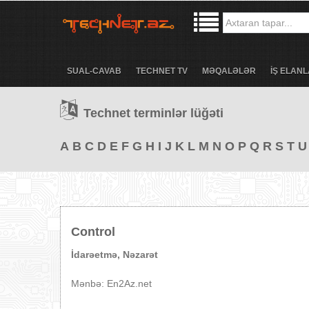
SUAL-CAVAB
TECHNET TV
MƏQALƏLƏR
İŞ ELANL
Technet terminlər lüğəti
A
B
C
D
E
F
G
H
I
J
K
L
M
N
O
P
Q
R
S
T
U
Control
İdarəetmə, Nəzarət
Mənbə: En2Az.net