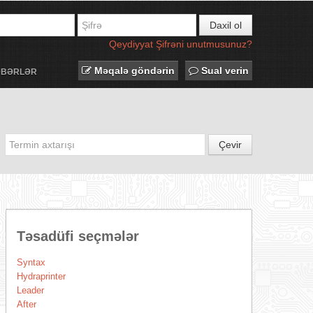
Daxil ol
Qeydiyyat
Şifrəni unutmusunuz?
Məqalə göndərin
Sual verin
ƏBƏRLƏR
Çevir
Təsadüfi seçmələr
Syntax
Hydraprinter
Leader
After