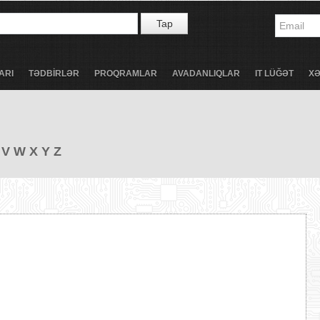
Tap
ARI
TƏDBİRLƏR
PROQRAMLAR
AVADANLIQLAR
IT LÜĞƏT
X
V
W
X
Y
Z