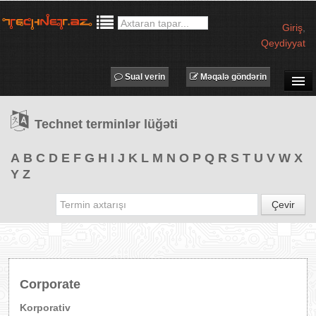
Giriş
,
Qeydiyyat
Sual verin
Məqalə göndərin
SUAL-CAVAB
Technet terminlər lüğəti
TECHNET TV
MƏQALƏLƏR
A
B
C
D
E
F
G
H
I
J
K
L
M
N
O
P
Q
R
S
T
U
V
W
X
Y
Z
İŞ ELANLARI
TƏDBİRLƏR
Çevir
PROQRAMLAR
AVADANLIQLAR
IT LÜĞƏT
Corporate
XƏBƏRLƏR
Korporativ