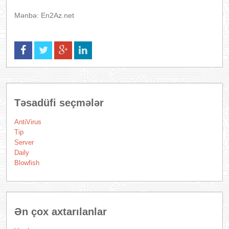
Mənbə: En2Az.net
Təsadüfi seçmələr
AntiVirus
Tip
Server
Daily
Blowfish
Ən çox axtarılanlar