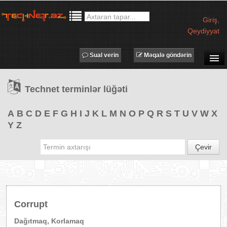
Giriş
,
Qeydiyyat
Sual verin
Məqalə göndərin
SUAL-CAVAB
Technet terminlər lüğəti
TECHNET TV
MƏQALƏLƏR
A
B
C
D
E
F
G
H
I
J
K
L
M
N
O
P
Q
R
S
T
U
V
W
X
Y
Z
İŞ ELANLARI
TƏDBİRLƏR
Çevir
PROQRAMLAR
AVADANLIQLAR
IT LÜĞƏT
Corrupt
XƏBƏRLƏR
Dağıtmaq, Korlamaq