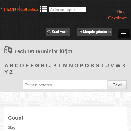
Giriş
,
Qeydiyyat
Sual verin
Məqalə göndərin
SUAL-CAVAB
Technet terminlər lüğəti
TECHNET TV
MƏQALƏLƏR
A
B
C
D
E
F
G
H
I
J
K
L
M
N
O
P
Q
R
S
T
U
V
W
X
Y
Z
İŞ ELANLARI
TƏDBİRLƏR
Çevir
PROQRAMLAR
AVADANLIQLAR
IT LÜĞƏT
Count
XƏBƏRLƏR
Say