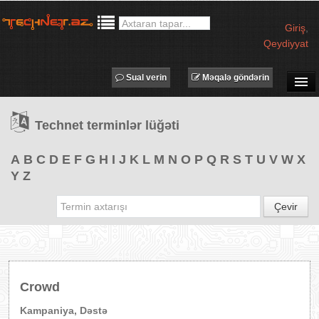
Giriş
,
Qeydiyyat
Sual verin
Məqalə göndərin
SUAL-CAVAB
Technet terminlər lüğəti
TECHNET TV
MƏQALƏLƏR
A
B
C
D
E
F
G
H
I
J
K
L
M
N
O
P
Q
R
S
T
U
V
W
X
Y
Z
İŞ ELANLARI
TƏDBİRLƏR
Çevir
PROQRAMLAR
AVADANLIQLAR
IT LÜĞƏT
Crowd
XƏBƏRLƏR
Kampaniya, Dəstə