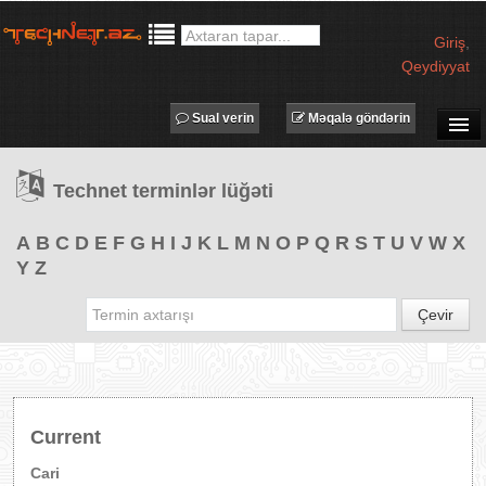
Giriş
,
Qeydiyyat
Sual verin
Məqalə göndərin
SUAL-CAVAB
Technet terminlər lüğəti
TECHNET TV
MƏQALƏLƏR
A
B
C
D
E
F
G
H
I
J
K
L
M
N
O
P
Q
R
S
T
U
V
W
X
Y
Z
İŞ ELANLARI
TƏDBİRLƏR
Çevir
PROQRAMLAR
AVADANLIQLAR
IT LÜĞƏT
Current
XƏBƏRLƏR
Cari