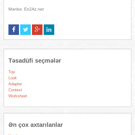
Mənbə: En2Az.net
Təsadüfi seçmələr
Top
Look
Adapter
Context
Worksheet
Ən çox axtarılanlar