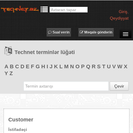
Giriş
,
Qeydiyyat
Sual verin
Məqalə göndərin
SUAL-CAVAB
Technet terminlər lüğəti
TECHNET TV
MƏQALƏLƏR
A
B
C
D
E
F
G
H
I
J
K
L
M
N
O
P
Q
R
S
T
U
V
W
X
Y
Z
İŞ ELANLARI
TƏDBİRLƏR
Çevir
PROQRAMLAR
AVADANLIQLAR
IT LÜĞƏT
Customer
XƏBƏRLƏR
İstifadəçi