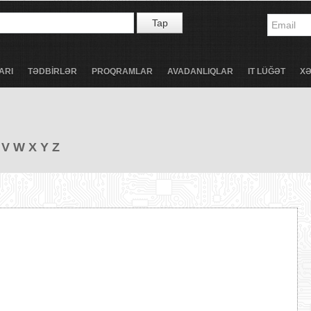
Tap
ARI
TƏDBİRLƏR
PROQRAMLAR
AVADANLIQLAR
IT LÜĞƏT
X
V
W
X
Y
Z