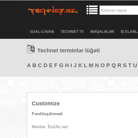
SUAL-CAVAB
TECHNET TV
MƏQALƏLƏR
İŞ ELANL
Technet terminlər lüğəti
A
B
C
D
E
F
G
H
I
J
K
L
M
N
O
P
Q
R
S
T
U
Customize
Fərdiləşdirmək
Mənbə: En2Az.net