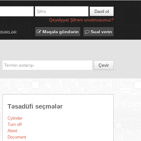
Daxil ol
Qeydiyyat
Şifrəni unutmusunuz?
Məqalə göndərin
Sual verin
ƏBƏRLƏR
Çevir
Təsadüfi seçmələr
Cylinder
Turn off
Abort
Document