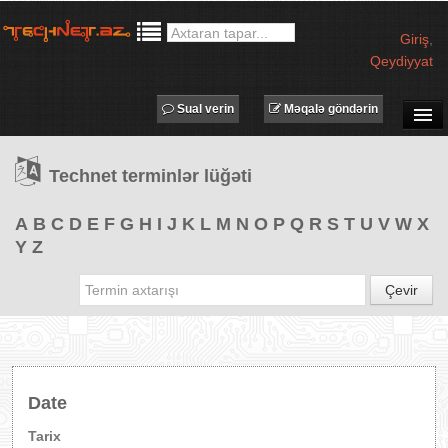
Giriş
,
Qeydiyyat
Sual verin
Məqalə göndərin
SUAL-CAVAB
Technet terminlər lüğəti
TECHNET TV
MƏQALƏLƏR
A
B
C
D
E
F
G
H
I
J
K
L
M
N
O
P
Q
R
S
T
U
V
W
X
Y
Z
İŞ ELANLARI
TƏDBİRLƏR
Çevir
PROQRAMLAR
AVADANLIQLAR
IT LÜĞƏT
Date
XƏBƏRLƏR
Tarix