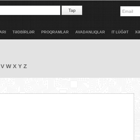
Tap
ARI
TƏDBİRLƏR
PROQRAMLAR
AVADANLIQLAR
IT LÜĞƏT
X
V
W
X
Y
Z