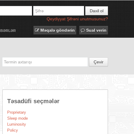
Daxil ol
Qeydiyyat
Şifrəni unutmusunuz?
Məqalə göndərin
Sual verin
ƏBƏRLƏR
Çevir
Təsadüfi seçmələr
Proprietary
Sleep mode
Luminosity
Policy