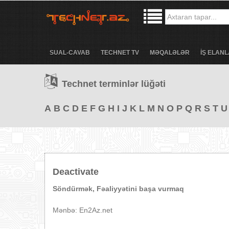
SUAL-CAVAB
TECHNET TV
MƏQALƏLƏR
İŞ ELANL
Technet terminlər lüğəti
A
B
C
D
E
F
G
H
I
J
K
L
M
N
O
P
Q
R
S
T
U
Deactivate
Söndürmək, Fəaliyyətini başa vurmaq
Mənbə: En2Az.net