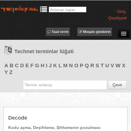
Giriş
,
Qeydiyyat
Sual verin
Məqalə göndərin
SUAL-CAVAB
Technet terminlər lüğəti
TECHNET TV
MƏQALƏLƏR
A
B
C
D
E
F
G
H
I
J
K
L
M
N
O
P
Q
R
S
T
U
V
W
X
Y
Z
İŞ ELANLARI
TƏDBİRLƏR
Çevir
PROQRAMLAR
AVADANLIQLAR
IT LÜĞƏT
Decode
XƏBƏRLƏR
Kodu açma, Deşifrləmə, Şifrləmənin pozulması