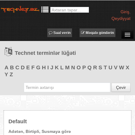
Giriş
,
Qeydiyyat
Sual verin
Məqalə göndərin
SUAL-CAVAB
Technet terminlər lüğəti
TECHNET TV
MƏQALƏLƏR
A
B
C
D
E
F
G
H
I
J
K
L
M
N
O
P
Q
R
S
T
U
V
W
X
Y
Z
İŞ ELANLARI
TƏDBİRLƏR
Çevir
PROQRAMLAR
AVADANLIQLAR
IT LÜĞƏT
Default
XƏBƏRLƏR
Adətən, Birtipli, Susmaya görə