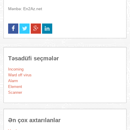
Mənbə: En2Az.net
Təsadüfi seçmələr
Incoming
Ward off virus
Alarm
Element
Scanner
Ən çox axtarılanlar