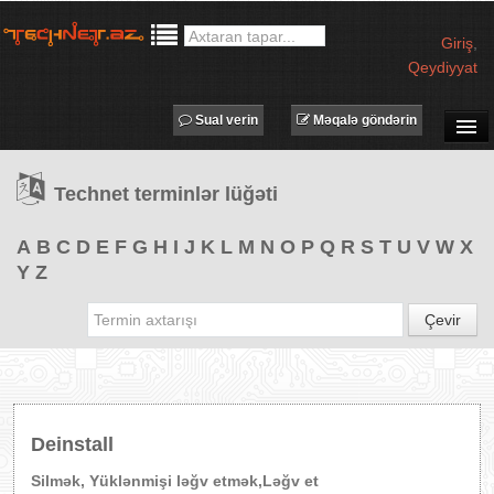
Giriş
,
Qeydiyyat
Sual verin
Məqalə göndərin
SUAL-CAVAB
Technet terminlər lüğəti
TECHNET TV
MƏQALƏLƏR
A
B
C
D
E
F
G
H
I
J
K
L
M
N
O
P
Q
R
S
T
U
V
W
X
Y
Z
İŞ ELANLARI
TƏDBİRLƏR
Çevir
PROQRAMLAR
AVADANLIQLAR
IT LÜĞƏT
Deinstall
XƏBƏRLƏR
Silmək, Yüklənmişi ləğv etmək,Ləğv et