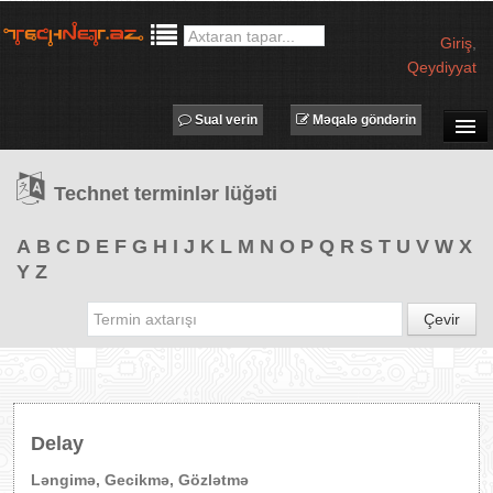
Giriş
,
Qeydiyyat
Sual verin
Məqalə göndərin
SUAL-CAVAB
Technet terminlər lüğəti
TECHNET TV
MƏQALƏLƏR
A
B
C
D
E
F
G
H
I
J
K
L
M
N
O
P
Q
R
S
T
U
V
W
X
Y
Z
İŞ ELANLARI
TƏDBİRLƏR
Çevir
PROQRAMLAR
AVADANLIQLAR
IT LÜĞƏT
Delay
XƏBƏRLƏR
Ləngimə, Gecikmə, Gözlətmə