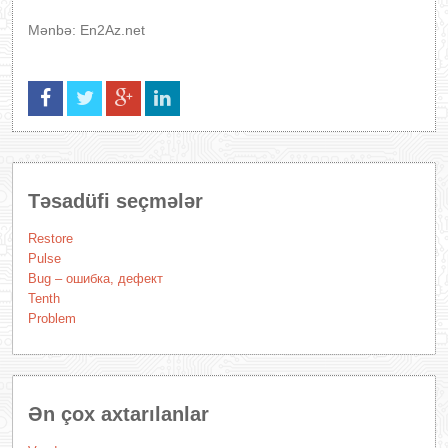
Mənbə: En2Az.net
Təsadüfi seçmələr
Restore
Pulse
Bug – ошибка, дефект
Tenth
Problem
Ən çox axtarılanlar