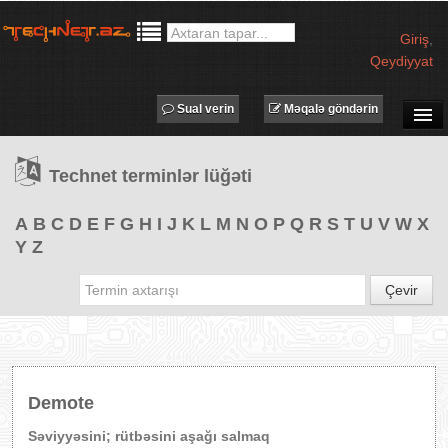
Giriş
,
Qeydiyyat
Sual verin
Məqalə göndərin
SUAL-CAVAB
Technet terminlər lüğəti
TECHNET TV
MƏQALƏLƏR
A
B
C
D
E
F
G
H
I
J
K
L
M
N
O
P
Q
R
S
T
U
V
W
X
Y
Z
İŞ ELANLARI
TƏDBİRLƏR
Çevir
PROQRAMLAR
AVADANLIQLAR
IT LÜĞƏT
Demote
XƏBƏRLƏR
Səviyyəsini; rütbəsini aşağı salmaq