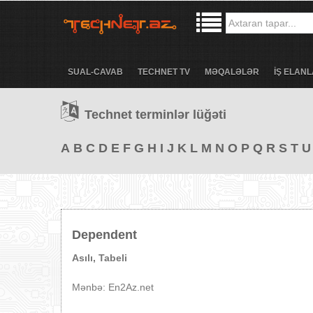
SUAL-CAVAB
TECHNET TV
MƏQALƏLƏR
İŞ ELANL
Technet terminlər lüğəti
A
B
C
D
E
F
G
H
I
J
K
L
M
N
O
P
Q
R
S
T
U
Dependent
Asılı, Tabeli
Mənbə: En2Az.net