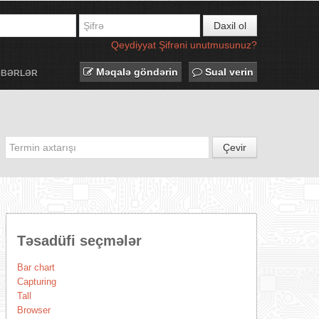
Daxil ol
Qeydiyyat
Şifrəni unutmusunuz?
Məqalə göndərin
Sual verin
ƏBƏRLƏR
Çevir
Təsadüfi seçmələr
Bar chart
Capturing
Tall
Browser