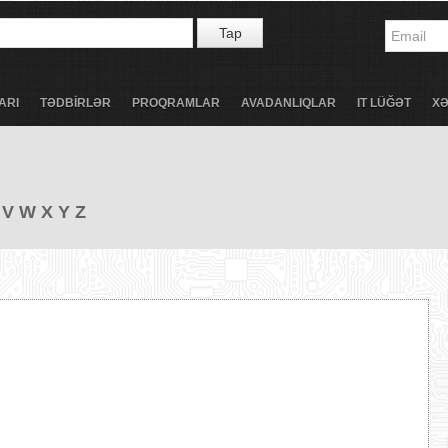
Tap
ARI
TƏDBİRLƏR
PROQRAMLAR
AVADANLIQLAR
IT LÜĞƏT
X
V
W
X
Y
Z