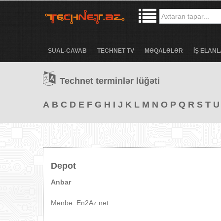
SUAL-CAVAB
TECHNET TV
MƏQALƏLƏR
İŞ ELANL
Technet terminlər lüğəti
A
B
C
D
E
F
G
H
I
J
K
L
M
N
O
P
Q
R
S
T
U
Depot
Anbar
Mənbə: En2Az.net