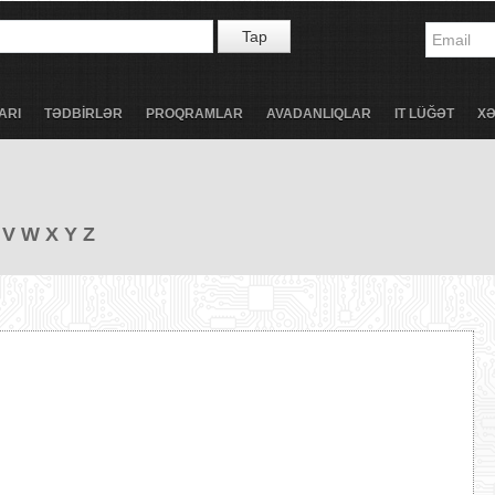
Tap
ARI
TƏDBİRLƏR
PROQRAMLAR
AVADANLIQLAR
IT LÜĞƏT
X
V
W
X
Y
Z