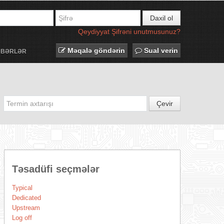
Daxil ol
Qeydiyyat
Şifrəni unutmusunuz?
Məqalə göndərin
Sual verin
ƏBƏRLƏR
Çevir
Təsadüfi seçmələr
Typical
Dedicated
Upstream
Log off