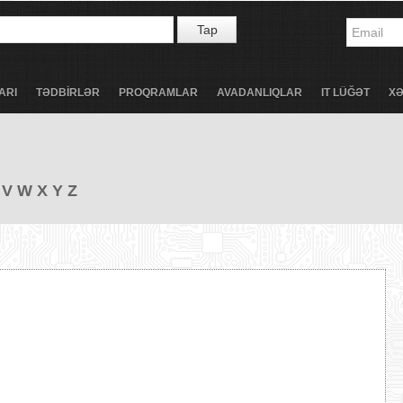
Tap
ARI
TƏDBİRLƏR
PROQRAMLAR
AVADANLIQLAR
IT LÜĞƏT
X
V
W
X
Y
Z