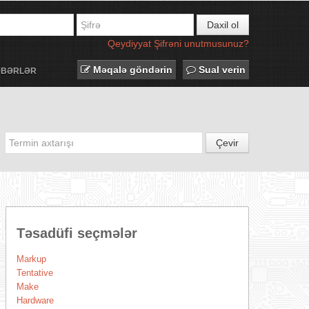
Daxil ol
Qeydiyyat
Şifrəni unutmusunuz?
Məqalə göndərin
Sual verin
ƏBƏRLƏR
Çevir
Təsadüfi seçmələr
Markup
Tentative
Make
Hardware