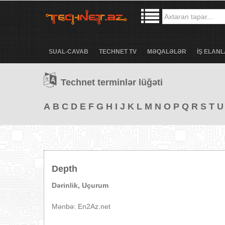
SUAL-CAVAB
TECHNET TV
MƏQALƏLƏR
İŞ ELANL
Technet terminlər lüğəti
A
B
C
D
E
F
G
H
I
J
K
L
M
N
O
P
Q
R
S
T
U
Depth
Dərinlik, Uçurum
Mənbə: En2Az.net