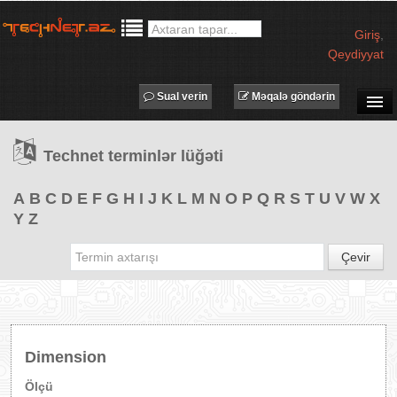
Giriş
,
Qeydiyyat
Sual verin
Məqalə göndərin
SUAL-CAVAB
Technet terminlər lüğəti
TECHNET TV
MƏQALƏLƏR
A
B
C
D
E
F
G
H
I
J
K
L
M
N
O
P
Q
R
S
T
U
V
W
X
Y
Z
İŞ ELANLARI
TƏDBİRLƏR
Çevir
PROQRAMLAR
AVADANLIQLAR
IT LÜĞƏT
Dimension
XƏBƏRLƏR
Ölçü