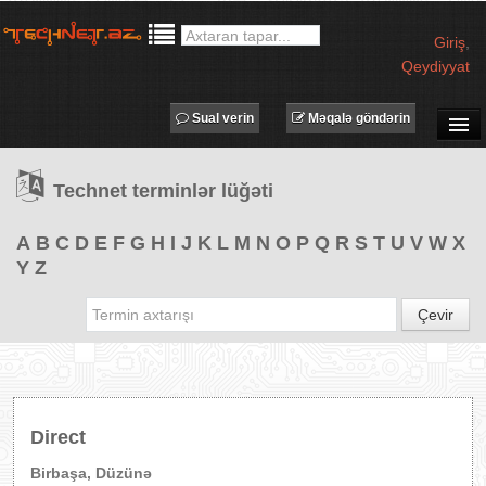
Giriş
,
Qeydiyyat
Sual verin
Məqalə göndərin
SUAL-CAVAB
Technet terminlər lüğəti
TECHNET TV
MƏQALƏLƏR
A
B
C
D
E
F
G
H
I
J
K
L
M
N
O
P
Q
R
S
T
U
V
W
X
Y
Z
İŞ ELANLARI
TƏDBİRLƏR
Çevir
PROQRAMLAR
AVADANLIQLAR
IT LÜĞƏT
Direct
XƏBƏRLƏR
Birbaşa, Düzünə