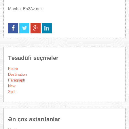
Mənbə: En2Az.net
Təsadüfi seçmələr
Retire
Destination
Paragraph
New
Spill
Ən çox axtarılanlar