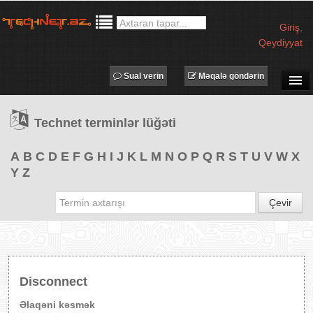
Giriş
,
Qeydiyyat
Sual verin
Məqalə göndərin
SUAL-CAVAB
Technet terminlər lüğəti
TECHNET TV
MƏQALƏLƏR
A
B
C
D
E
F
G
H
I
J
K
L
M
N
O
P
Q
R
S
T
U
V
W
X
Y
Z
İŞ ELANLARI
TƏDBİRLƏR
Çevir
PROQRAMLAR
AVADANLIQLAR
IT LÜĞƏT
Disconnect
XƏBƏRLƏR
Əlaqəni kəsmək