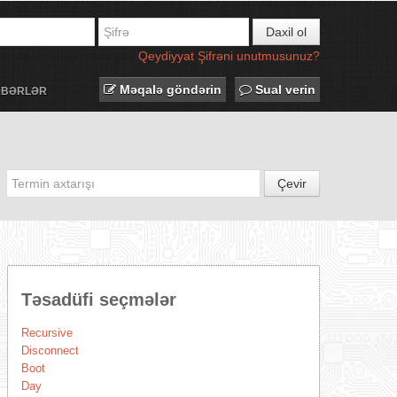
Daxil ol
Qeydiyyat
Şifrəni unutmusunuz?
Məqalə göndərin
Sual verin
ƏBƏRLƏR
Çevir
Təsadüfi seçmələr
Recursive
Disconnect
Boot
Day