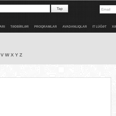
Tap
ARI
TƏDBİRLƏR
PROQRAMLAR
AVADANLIQLAR
IT LÜĞƏT
X
V
W
X
Y
Z