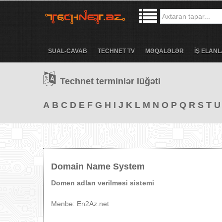
SUAL-CAVAB
TECHNET TV
MƏQALƏLƏR
İŞ ELANL
Technet terminlər lüğəti
A
B
C
D
E
F
G
H
I
J
K
L
M
N
O
P
Q
R
S
T
U
Domain Name System
Domen adları verilməsi sistemi
Mənbə: En2Az.net