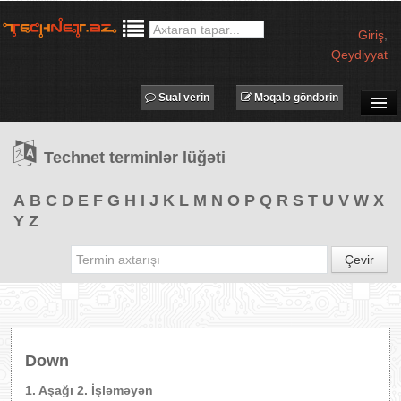
Giriş
,
Qeydiyyat
Sual verin
Məqalə göndərin
SUAL-CAVAB
Technet terminlər lüğəti
TECHNET TV
MƏQALƏLƏR
A
B
C
D
E
F
G
H
I
J
K
L
M
N
O
P
Q
R
S
T
U
V
W
X
Y
Z
İŞ ELANLARI
TƏDBİRLƏR
Çevir
PROQRAMLAR
AVADANLIQLAR
IT LÜĞƏT
Down
XƏBƏRLƏR
1. Aşağı 2. İşləməyən