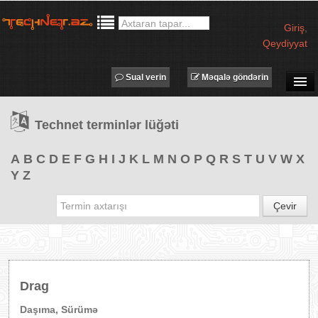
Giriş
,
Qeydiyyat
Sual verin
Məqalə göndərin
SUAL-CAVAB
Technet terminlər lüğəti
TECHNET TV
MƏQALƏLƏR
A
B
C
D
E
F
G
H
I
J
K
L
M
N
O
P
Q
R
S
T
U
V
W
X
Y
Z
İŞ ELANLARI
TƏDBİRLƏR
Çevir
PROQRAMLAR
AVADANLIQLAR
IT LÜĞƏT
Drag
XƏBƏRLƏR
Daşıma, Sürümə