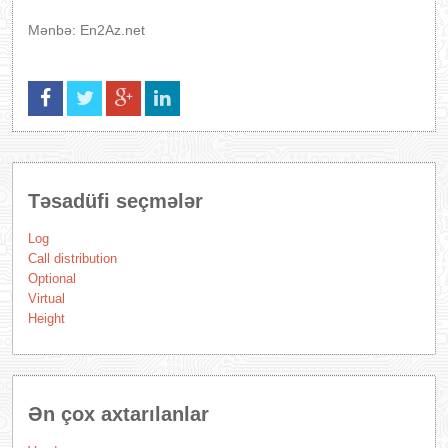
Mənbə: En2Az.net
Təsadüfi seçmələr
Log
Call distribution
Optional
Virtual
Height
Ən çox axtarılanlar