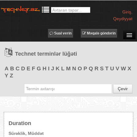
Giriş
,
Qeydiyyat
Sual verin
Məqalə göndərin
SUAL-CAVAB
Technet terminlər lüğəti
TECHNET TV
MƏQALƏLƏR
A
B
C
D
E
F
G
H
I
J
K
L
M
N
O
P
Q
R
S
T
U
V
W
X
Y
Z
İŞ ELANLARI
TƏDBİRLƏR
Çevir
PROQRAMLAR
AVADANLIQLAR
IT LÜĞƏT
Duration
XƏBƏRLƏR
Sürəklik, Müddət