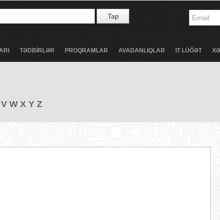
Tap
ARI
TƏDBİRLƏR
PROQRAMLAR
AVADANLIQLAR
IT LÜĞƏT
X
V
W
X
Y
Z