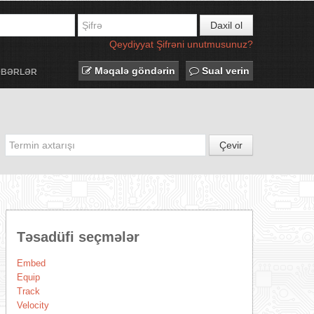
Daxil ol
Qeydiyyat
Şifrəni unutmusunuz?
Məqalə göndərin
Sual verin
ƏBƏRLƏR
Çevir
Təsadüfi seçmələr
Embed
Equip
Track
Velocity