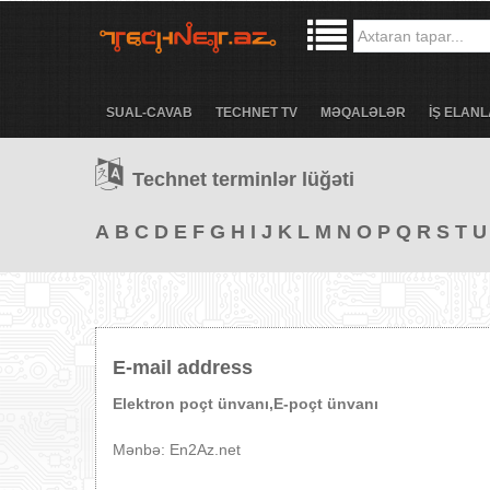
SUAL-CAVAB
TECHNET TV
MƏQALƏLƏR
İŞ ELANL
Technet terminlər lüğəti
A
B
C
D
E
F
G
H
I
J
K
L
M
N
O
P
Q
R
S
T
U
E-mail address
Elektron poçt ünvanı,E-poçt ünvanı
Mənbə: En2Az.net