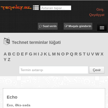
Giriş
,
Qeydiyyat
Sual verin
Məqalə göndərin
SUAL-CAVAB
Technet terminlər lüğəti
TECHNET TV
MƏQALƏLƏR
A
B
C
D
E
F
G
H
I
J
K
L
M
N
O
P
Q
R
S
T
U
V
W
X
Y
Z
İŞ ELANLARI
TƏDBİRLƏR
Çevir
PROQRAMLAR
AVADANLIQLAR
IT LÜĞƏT
Echo
XƏBƏRLƏR
Exo, Əks-səda