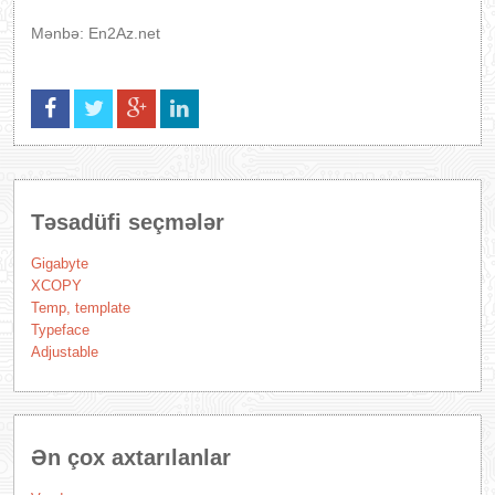
Mənbə: En2Az.net
Təsadüfi seçmələr
Gigabyte
XCOPY
Temp, template
Typeface
Adjustable
Ən çox axtarılanlar