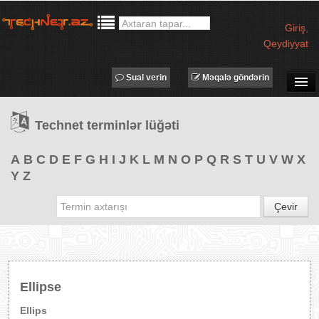
Giriş
,
Qeydiyyat
Sual verin
Məqalə göndərin
SUAL-CAVAB
Technet terminlər lüğəti
TECHNET TV
MƏQALƏLƏR
A
B
C
D
E
F
G
H
I
J
K
L
M
N
O
P
Q
R
S
T
U
V
W
X
Y
Z
İŞ ELANLARI
TƏDBİRLƏR
Çevir
PROQRAMLAR
AVADANLIQLAR
IT LÜĞƏT
Ellipse
XƏBƏRLƏR
Ellips