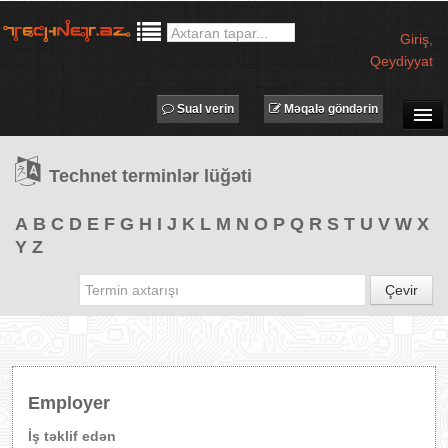
Giriş
,
Qeydiyyat
Sual verin
Məqalə göndərin
SUAL-CAVAB
Technet terminlər lüğəti
TECHNET TV
MƏQALƏLƏR
A
B
C
D
E
F
G
H
I
J
K
L
M
N
O
P
Q
R
S
T
U
V
W
X
Y
Z
İŞ ELANLARI
TƏDBİRLƏR
Çevir
PROQRAMLAR
AVADANLIQLAR
IT LÜĞƏT
Employer
XƏBƏRLƏR
İş təklif edən