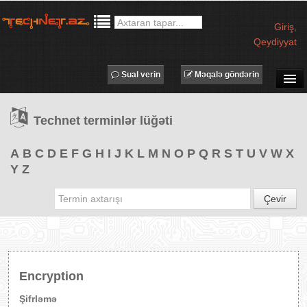
Giriş
,
Qeydiyyat
Sual verin
Məqalə göndərin
SUAL-CAVAB
Technet terminlər lüğəti
TECHNET TV
MƏQALƏLƏR
A
B
C
D
E
F
G
H
I
J
K
L
M
N
O
P
Q
R
S
T
U
V
W
X
Y
Z
İŞ ELANLARI
TƏDBİRLƏR
Çevir
PROQRAMLAR
AVADANLIQLAR
IT LÜĞƏT
Encryption
XƏBƏRLƏR
Şifrləmə