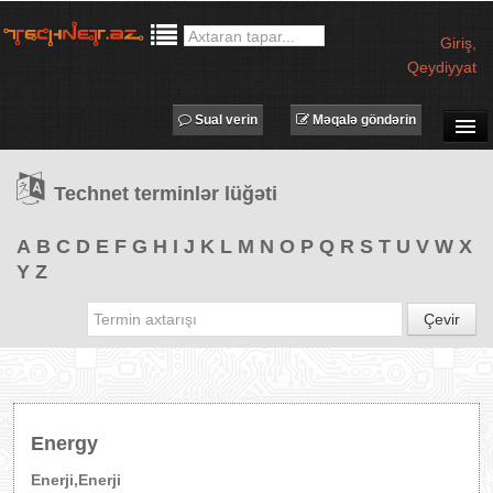
Giriş
,
Qeydiyyat
Sual verin
Məqalə göndərin
SUAL-CAVAB
Technet terminlər lüğəti
TECHNET TV
MƏQALƏLƏR
A
B
C
D
E
F
G
H
I
J
K
L
M
N
O
P
Q
R
S
T
U
V
W
X
Y
Z
İŞ ELANLARI
TƏDBİRLƏR
Çevir
PROQRAMLAR
AVADANLIQLAR
IT LÜĞƏT
Energy
XƏBƏRLƏR
Enerji,Enerji