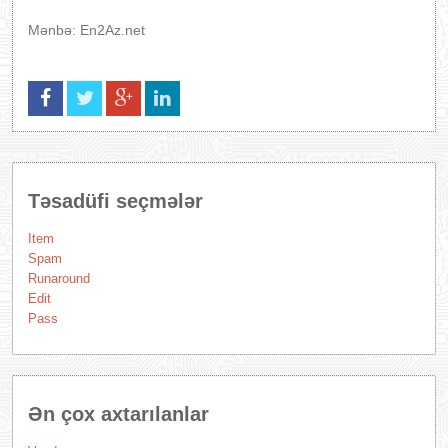
Mənbə: En2Az.net
Təsadüfi seçmələr
Item
Spam
Runaround
Edit
Pass
Ən çox axtarılanlar