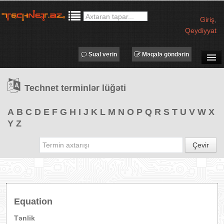
Giriş
,
Qeydiyyat
Sual verin
Məqalə göndərin
SUAL-CAVAB
Technet terminlər lüğəti
TECHNET TV
MƏQALƏLƏR
A
B
C
D
E
F
G
H
I
J
K
L
M
N
O
P
Q
R
S
T
U
V
W
X
Y
Z
İŞ ELANLARI
TƏDBİRLƏR
Çevir
PROQRAMLAR
AVADANLIQLAR
IT LÜĞƏT
Equation
XƏBƏRLƏR
Tənlik