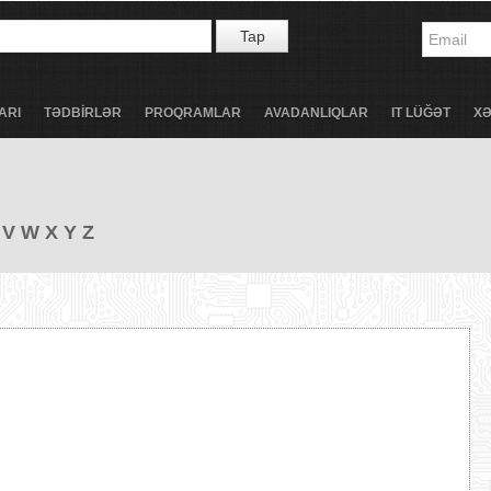
Tap
ARI
TƏDBİRLƏR
PROQRAMLAR
AVADANLIQLAR
IT LÜĞƏT
X
V
W
X
Y
Z