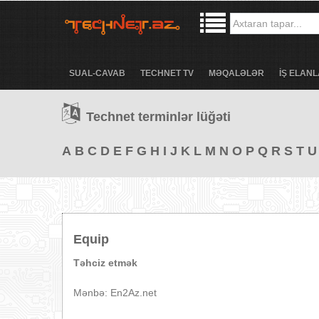
SUAL-CAVAB
TECHNET TV
MƏQALƏLƏR
İŞ ELANL
Technet terminlər lüğəti
A
B
C
D
E
F
G
H
I
J
K
L
M
N
O
P
Q
R
S
T
U
Equip
Təhciz etmək
Mənbə: En2Az.net