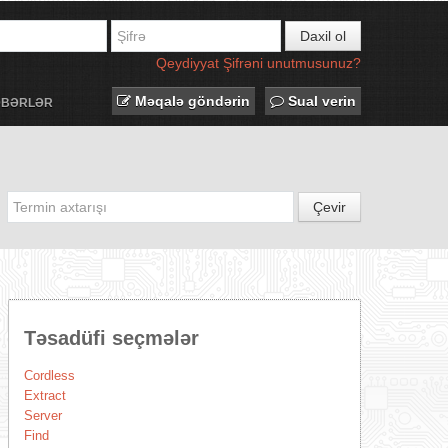
Daxil ol
Qeydiyyat
Şifrəni unutmusunuz?
Məqalə göndərin
Sual verin
ƏBƏRLƏR
Çevir
Təsadüfi seçmələr
Cordless
Extract
Server
Find