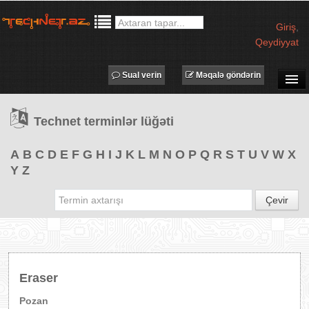
Giriş
,
Qeydiyyat
Sual verin
Məqalə göndərin
SUAL-CAVAB
Technet terminlər lüğəti
TECHNET TV
MƏQALƏLƏR
A
B
C
D
E
F
G
H
I
J
K
L
M
N
O
P
Q
R
S
T
U
V
W
X
Y
Z
İŞ ELANLARI
TƏDBİRLƏR
Çevir
PROQRAMLAR
AVADANLIQLAR
IT LÜĞƏT
Eraser
XƏBƏRLƏR
Pozan