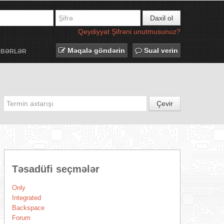
Daxil ol
Qeydiyyat
Şifrəni unutmusunuz?
Məqalə göndərin
Sual verin
ƏBƏRLƏR
Çevir
Təsadüfi seçmələr
Only
Integrated
Backspace
Forum