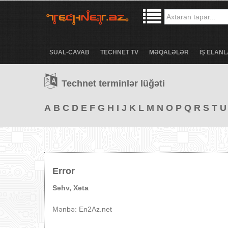
SUAL-CAVAB
TECHNET TV
MƏQALƏLƏR
İŞ ELANL
Technet terminlər lüğəti
A
B
C
D
E
F
G
H
I
J
K
L
M
N
O
P
Q
R
S
T
U
Error
Səhv, Xəta
Mənbə: En2Az.net