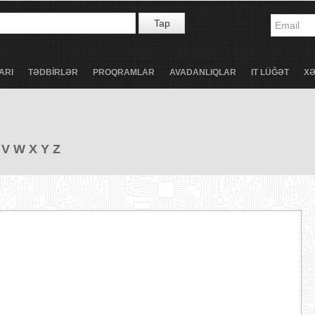
Tap
ARI
TƏDBİRLƏR
PROQRAMLAR
AVADANLIQLAR
IT LÜĞƏT
X
V
W
X
Y
Z