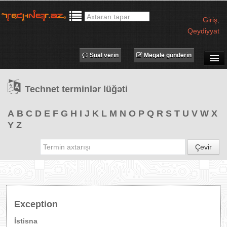
Giriş
,
Qeydiyyat
Sual verin
Məqalə göndərin
SUAL-CAVAB
Technet terminlər lüğəti
TECHNET TV
MƏQALƏLƏR
A
B
C
D
E
F
G
H
I
J
K
L
M
N
O
P
Q
R
S
T
U
V
W
X
Y
Z
İŞ ELANLARI
TƏDBİRLƏR
Çevir
PROQRAMLAR
AVADANLIQLAR
IT LÜĞƏT
Exception
XƏBƏRLƏR
İstisna