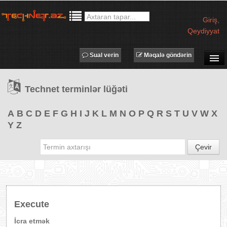
Giriş
,
Qeydiyyat
Sual verin
Məqalə göndərin
SUAL-CAVAB
Technet terminlər lüğəti
TECHNET TV
MƏQALƏLƏR
A
B
C
D
E
F
G
H
I
J
K
L
M
N
O
P
Q
R
S
T
U
V
W
X
Y
Z
İŞ ELANLARI
TƏDBİRLƏR
Çevir
PROQRAMLAR
AVADANLIQLAR
IT LÜĞƏT
Execute
XƏBƏRLƏR
İcra etmək