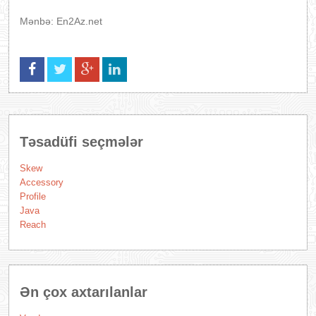
Mənbə: En2Az.net
Təsadüfi seçmələr
Skew
Accessory
Profile
Java
Reach
Ən çox axtarılanlar