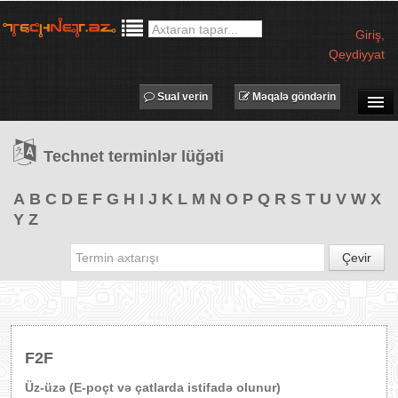
Giriş
,
Qeydiyyat
Sual verin
Məqalə göndərin
SUAL-CAVAB
Technet terminlər lüğəti
TECHNET TV
MƏQALƏLƏR
A
B
C
D
E
F
G
H
I
J
K
L
M
N
O
P
Q
R
S
T
U
V
W
X
Y
Z
İŞ ELANLARI
TƏDBİRLƏR
Çevir
PROQRAMLAR
AVADANLIQLAR
IT LÜĞƏT
F2F
XƏBƏRLƏR
Üz-üzə (E-poçt və çatlarda istifadə olunur)