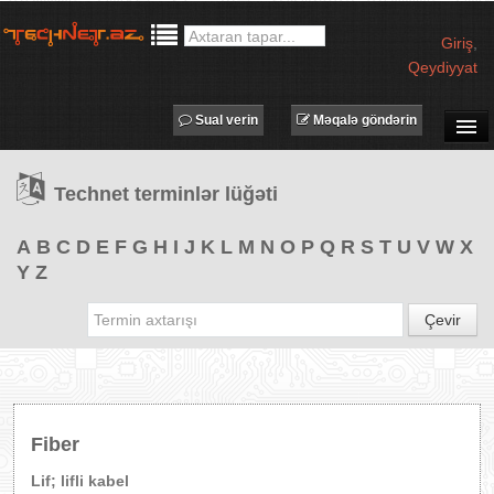
Giriş
,
Qeydiyyat
Sual verin
Məqalə göndərin
SUAL-CAVAB
Technet terminlər lüğəti
TECHNET TV
MƏQALƏLƏR
A
B
C
D
E
F
G
H
I
J
K
L
M
N
O
P
Q
R
S
T
U
V
W
X
Y
Z
İŞ ELANLARI
TƏDBİRLƏR
Çevir
PROQRAMLAR
AVADANLIQLAR
IT LÜĞƏT
Fiber
XƏBƏRLƏR
Lif; lifli kabel