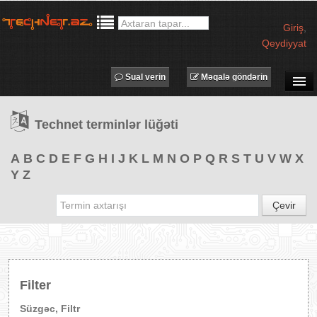
Giriş
,
Qeydiyyat
Sual verin
Məqalə göndərin
SUAL-CAVAB
Technet terminlər lüğəti
TECHNET TV
MƏQALƏLƏR
A
B
C
D
E
F
G
H
I
J
K
L
M
N
O
P
Q
R
S
T
U
V
W
X
Y
Z
İŞ ELANLARI
TƏDBİRLƏR
Çevir
PROQRAMLAR
AVADANLIQLAR
IT LÜĞƏT
Filter
XƏBƏRLƏR
Süzgəc, Filtr