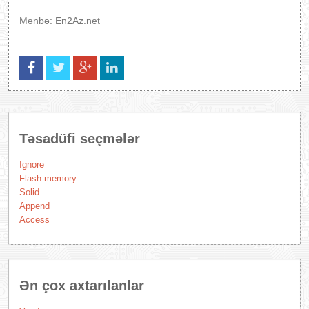
Mənbə: En2Az.net
Təsadüfi seçmələr
Ignore
Flash memory
Solid
Append
Access
Ən çox axtarılanlar