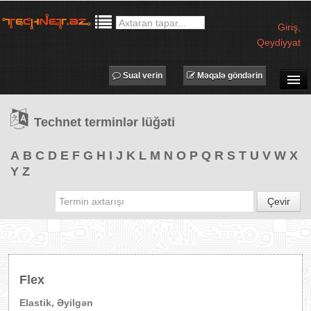
Giriş
,
Qeydiyyat
Sual verin
Məqalə göndərin
SUAL-CAVAB
Technet terminlər lüğəti
TECHNET TV
MƏQALƏLƏR
A
B
C
D
E
F
G
H
I
J
K
L
M
N
O
P
Q
R
S
T
U
V
W
X
Y
Z
İŞ ELANLARI
TƏDBİRLƏR
Çevir
PROQRAMLAR
AVADANLIQLAR
IT LÜĞƏT
Flex
XƏBƏRLƏR
Elastik, Əyilgən