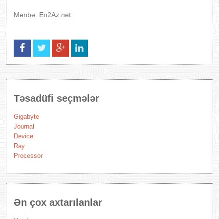
Mənbə: En2Az.net
Təsadüfi seçmələr
Gigabyte
Journal
Device
Ray
Processor
Ən çox axtarılanlar