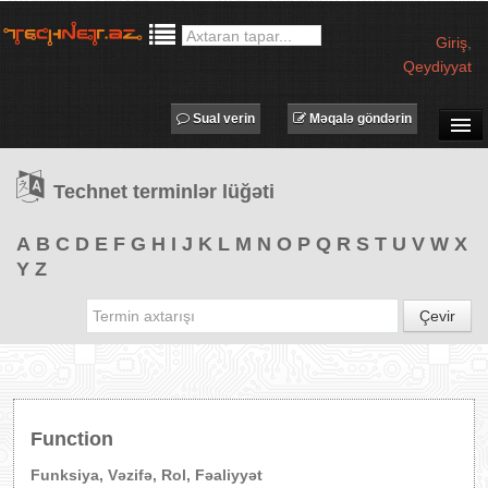
Giriş
,
Qeydiyyat
Sual verin
Məqalə göndərin
SUAL-CAVAB
Technet terminlər lüğəti
TECHNET TV
MƏQALƏLƏR
A
B
C
D
E
F
G
H
I
J
K
L
M
N
O
P
Q
R
S
T
U
V
W
X
Y
Z
İŞ ELANLARI
TƏDBİRLƏR
Çevir
PROQRAMLAR
AVADANLIQLAR
IT LÜĞƏT
Function
XƏBƏRLƏR
Funksiya, Vəzifə, Rol, Fəaliyyət