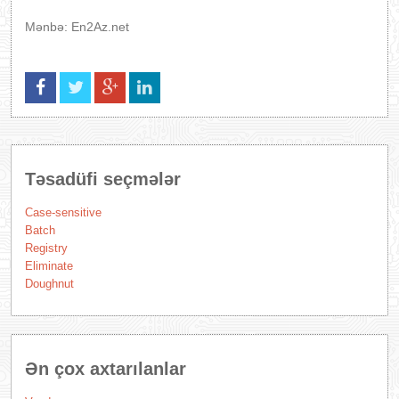
Mənbə: En2Az.net
Təsadüfi seçmələr
Case-sensitive
Batch
Registry
Eliminate
Doughnut
Ən çox axtarılanlar