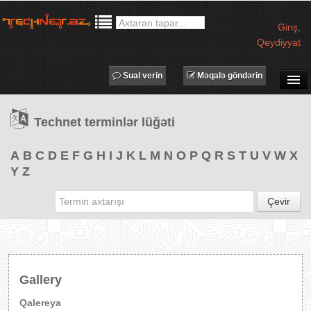
Giriş
,
Qeydiyyat
Sual verin
Məqalə göndərin
SUAL-CAVAB
Technet terminlər lüğəti
TECHNET TV
MƏQALƏLƏR
A
B
C
D
E
F
G
H
I
J
K
L
M
N
O
P
Q
R
S
T
U
V
W
X
Y
Z
İŞ ELANLARI
TƏDBİRLƏR
Çevir
PROQRAMLAR
AVADANLIQLAR
IT LÜĞƏT
Gallery
XƏBƏRLƏR
Qalereya