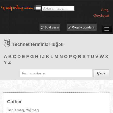
Giriş
,
Qeydiyyat
Sual verin
Məqalə göndərin
SUAL-CAVAB
Technet terminlər lüğəti
TECHNET TV
MƏQALƏLƏR
A
B
C
D
E
F
G
H
I
J
K
L
M
N
O
P
Q
R
S
T
U
V
W
X
Y
Z
İŞ ELANLARI
TƏDBİRLƏR
Çevir
PROQRAMLAR
AVADANLIQLAR
IT LÜĞƏT
Gather
XƏBƏRLƏR
Toplamaq, Yığmaq