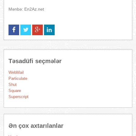
Mənbə: En2Az.net
Təsadüfi seçmələr
WebMail
Particulate
Shut
Square
Superscript
Ən çox axtarılanlar