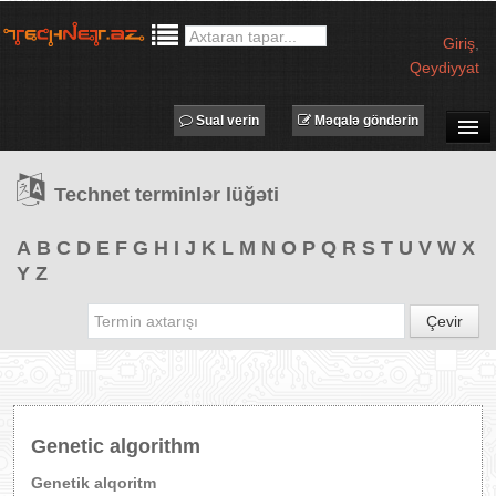
Giriş
,
Qeydiyyat
Sual verin
Məqalə göndərin
SUAL-CAVAB
Technet terminlər lüğəti
TECHNET TV
MƏQALƏLƏR
A
B
C
D
E
F
G
H
I
J
K
L
M
N
O
P
Q
R
S
T
U
V
W
X
Y
Z
İŞ ELANLARI
TƏDBİRLƏR
Çevir
PROQRAMLAR
AVADANLIQLAR
IT LÜĞƏT
Genetic algorithm
XƏBƏRLƏR
Genetik alqoritm